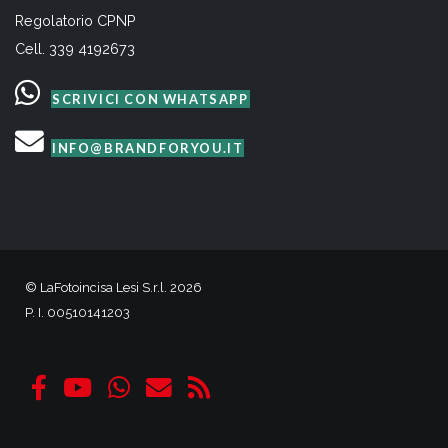
Regolatorio CPNP
Cell. 339 4192673
SCRIVICI CON WHATSAPP
INFO@BRANDFORYOU.IT
© LaFotoincisa Lesi S.r.l. 2026
P. I. 00510141203