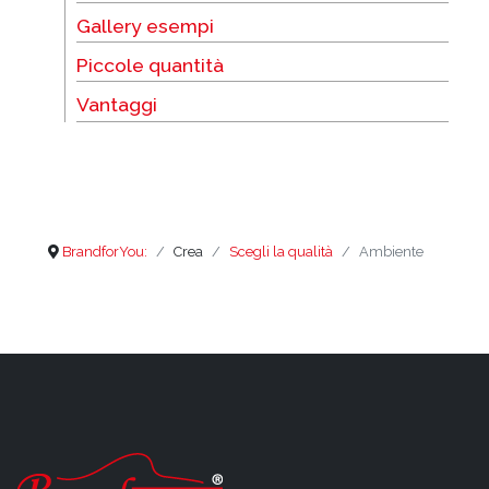
Gallery esempi
Piccole quantità
Vantaggi
BrandforYou:
Crea
Scegli la qualità
Ambiente