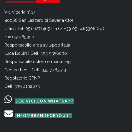
Via Vittoria n° 17
40068 San Lazzaro di Savena (Bo)
Uffici | Tel. 051 6271465 (r.a.) / +39 051 465306 (r.a.)
Fax 051465300
Responsabile area sviluppo Italia
Luca Bollini | Cell. 393 9356090
Responsabile estero e marketing
Cesare Lesi | Cell. 335 7783513
Regolatorio CPNP
Cell. 339 4192673
SCRIVICI CON WHATSAPP
INFO@BRANDFORYOU.IT