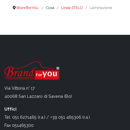
BrandforYou:
Cosa
Linea STELO
Laminazione
Via Vittoria n° 17
40068 San Lazzaro di Savena (Bo)
Uffici
Tel. 051 6271465 (r.a.) / +39 051 465306 (r.a.)
Fax 051465300