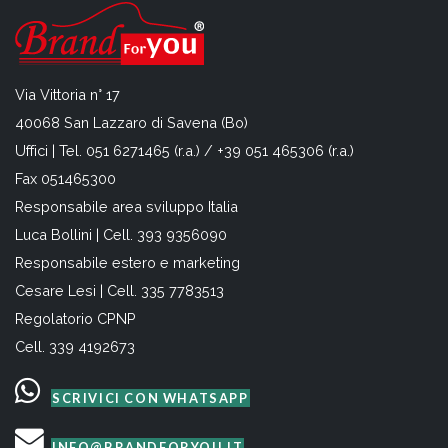
Via Vittoria n° 17
40068 San Lazzaro di Savena (Bo)
Uffici | Tel. 051 6271465 (r.a.) / +39 051 465306 (r.a.)
Fax 051465300
Responsabile area sviluppo Italia
Luca Bollini | Cell. 393 9356090
Responsabile estero e marketing
Cesare Lesi | Cell. 335 7783513
Regolatorio CPNP
Cell. 339 4192673
SCRIVICI CON WHATSAPP
INFO@BRANDFORYOU.IT