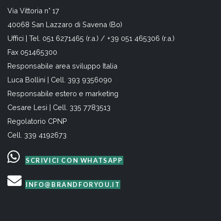
Via Vittoria n° 17
40068 San Lazzaro di Savena (Bo)
Uffici | Tel. 051 6271465 (r.a.) / +39 051 465306 (r.a.)
Fax 051465300
Responsabile area sviluppo Italia
Luca Bollini | Cell. 393 9356090
Responsabile estero e marketing
Cesare Lesi | Cell. 335 7783513
Regolatorio CPNP
Cell. 339 4192673
SCRIVICI CON WHATSAPP
INFO@BRANDFORYOU.IT