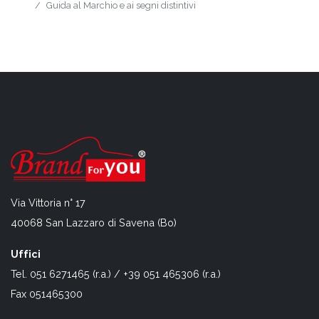
Guida al Marchio e ai segni distintivi
Via Vittoria n° 17
40068 San Lazzaro di Savena (Bo)
Uffici
Tel. 051 6271465 (r.a.) / +39 051 465306 (r.a.)
Fax 051465300