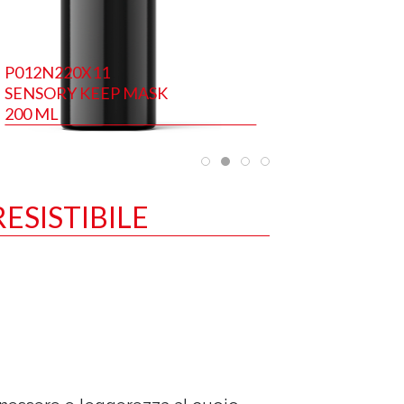
P012N220X11
SENSORY KEEP MASK
200 ML
ESISTIBILE