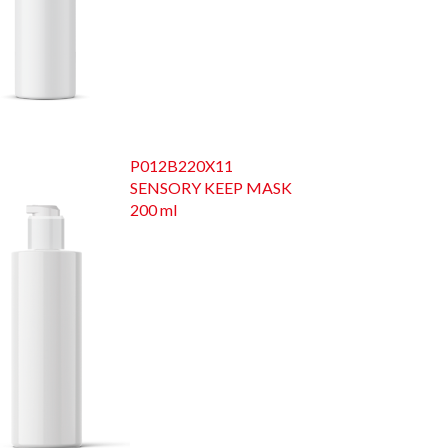
P012B220X11
SENSORY KEEP MASK
200 ml