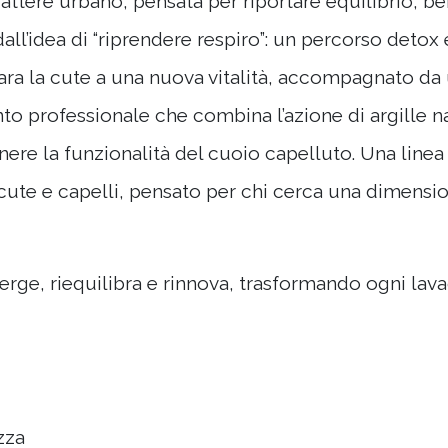
ttere urbano, pensata per riportare equilibrio, b
dall’idea di “riprendere respiro”: un percorso detox
epara la cute a una nuova vitalità, accompagnato d
to professionale che combina l’azione di argille na
tenere la funzionalità del cuoio capelluto. Una line
cute e capelli, pensato per chi cerca una dimensio
rge, riequilibra e rinnova, trasformando ogni la
zza