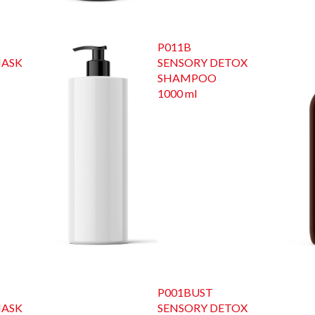
P011B
MASK
SENSORY DETOX
SHAMPOO
1000 ml
P001BUST
MASK
SENSORY DETOX