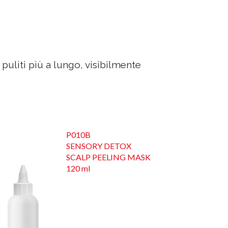
li puliti più a lungo, visibilmente
P010B
SENSORY DETOX
SCALP PEELING MASK
120 ml