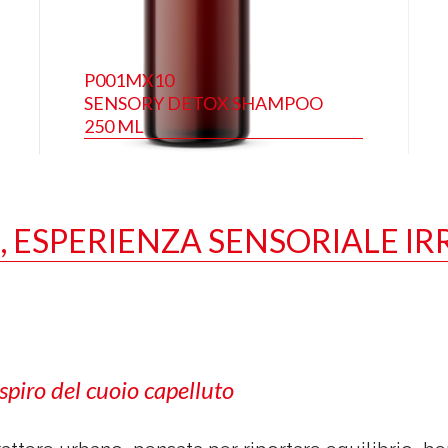
P001MX10
SENSORY DETOX SHAMPOO
250 ML
, ESPERIENZA SENSORIALE IRR
spiro del cuoio capelluto