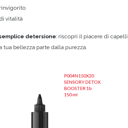
rinvigorito
i vitalità
 semplice detersione
: riscopri il piacere di capel
a tua bellezza parte dalla purezza.
P004N150X20
SENSORY DETOX
BOOSTER 1b
150 ml