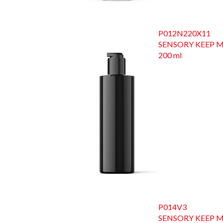
P012N220X11
SENSORY KEEP 
200 ml
P014V3
SENSORY KEEP 