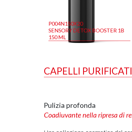
TMENT
P004N150X20
SENSORY DETOX BOOSTER 1B
150 ML
CAPELLI PURIFICATI
Pulizia profonda
Coadiuvante nella ripresa di re