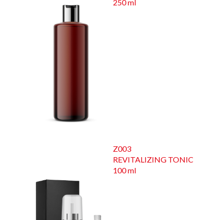
250 ml
Z003
REVITALIZING TONIC
100 ml