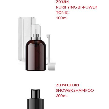
Z033M
PURIFYING BI-POWER
TONIC
100 ml
Z009N300X1
SHOWER SHAMPOO
300 ml