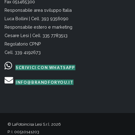
Fax 051465300
Responsabile area sviluppo Italia
Luca Bollini | Cell. 393 9356090
Responsabile estero e marketing
Cesare Lesi | Cell. 335 7783513
Regolatorio CPNP
Cell. 339 4192673
SCRIVICI CON WHATSAPP
INFO@BRANDFORYOU.IT
© LaFotoincisa Lesi S.r.l. 2026
P. I. 00510141203