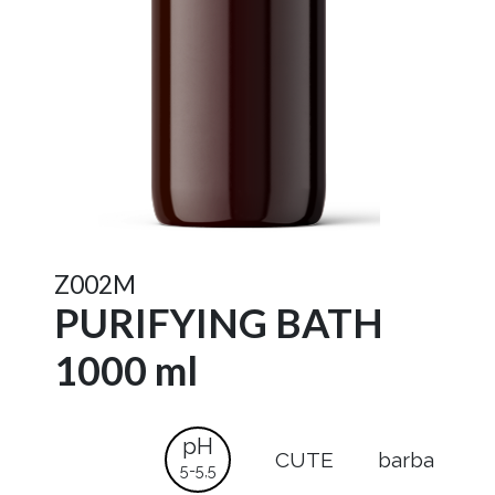
Z002M
PURIFYING BATH
1000 ml
pH
CUTE
barba
5-5,5