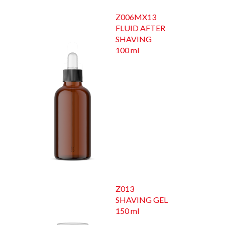
Z006MX13
FLUID AFTER
SHAVING
100 ml
Z013
SHAVING GEL
150 ml