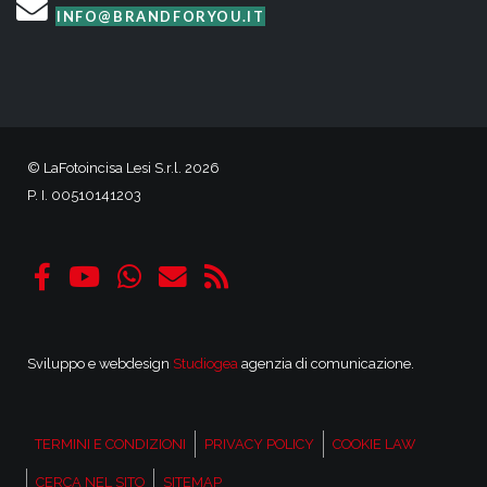
INFO@BRANDFORYOU.IT
© LaFotoincisa Lesi S.r.l. 2026
P. I. 00510141203
Sviluppo e webdesign
Studiogea
agenzia di comunicazione.
TERMINI E CONDIZIONI
PRIVACY POLICY
COOKIE LAW
CERCA NEL SITO
SITEMAP