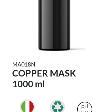
MA018N
COPPER MASK
1000 ml
pH
4-4,5