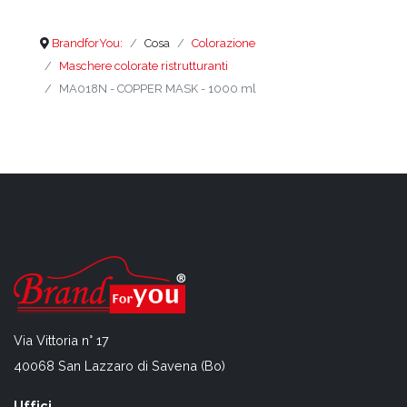
BrandforYou:
Cosa
Colorazione
Maschere colorate ristrutturanti
MA018N - COPPER MASK - 1000 ml
Via Vittoria n° 17
40068 San Lazzaro di Savena (Bo)
Uffici