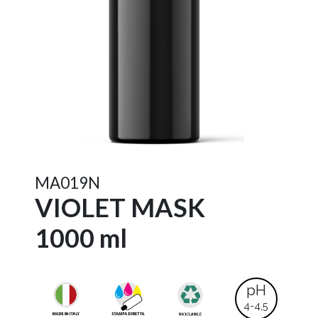
MA019N
VIOLET MASK
1000 ml
pH
4-4,5