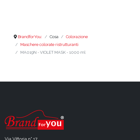
BrandforYou:
Cosa
Colorazione
Maschere colorate ristrutturanti
MA019N - VIOLET MASK - 1000 ml
Via Vittoria n° 17